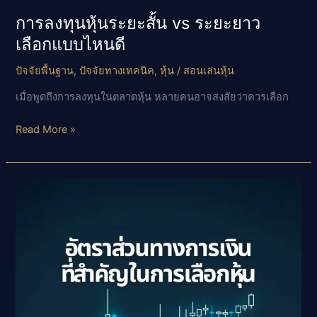
การลงทุนหุ้นระยะสั้น vs ระยะยาว
เลือกแบบไหนดี
ปัจจัยพื้นฐาน
,
ปัจจัยทางเทคนิค
,
หุ้น
/
สอนเล่นหุ้น
เมื่อพูดถึงการลงทุนในตลาดหุ้น หลายคนอาจสงสัยว่าควรเลือก
การ
Read More »
ลงทุน
หุ้น
ระยะ
สั้น
vs
ระยะ
ยาว
เลือก
แบบ
ไหน
ดี