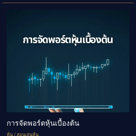
แบบ
DCA
คือ
อะไร
การจัดพอร์ตหุ้นเบื้องต้น
หุ้น
/
สอนเล่นหุ้น