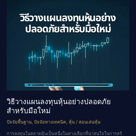
ใน
หุ้น
ที่
มือ
ใหม่
ควร
รู้
วิธีวางแผนลงทุนหุ้นอย่างปลอดภัย
สำหรับมือใหม่
ปัจจัยพื้นฐาน
,
ปัจจัยทางเทคนิค
,
หุ้น
/
สอนเล่นหุ้น
การลงทุนในตลาดหุ้นเป็นหนึ่งในทางเลือกที่น่าสนใจในการสร้