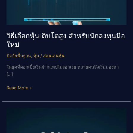
วิธีเลือกหุ้นเติบโตสูง สำหรับนักลงทุนมือ
ใหม่
ปัจจัยพื้นฐาน
,
หุ้น
/
สอนเล่นหุ้น
ในยุคที่ดอกเบี้ยเงินฝากแทบไม่งอกเงย หลายคนจึงเริ่มมองหา
[…]
วิธี
Read More »
เลือก
หุ้น
เติบโต
สูง
สำหรับ
นัก