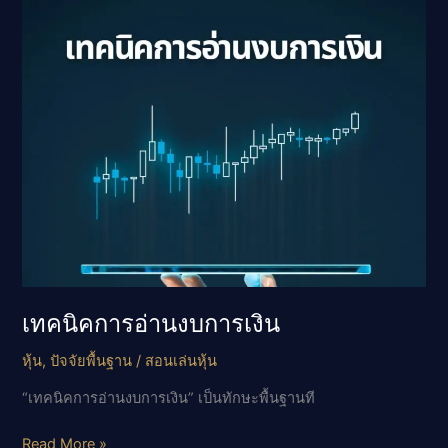
การ
เลือก
หุ้น
เทคนิคการอ่านงบการเงิน
หุ้น
,
ปัจจัยพื้นฐาน
/
สอนเล่นหุ้น
“เทคนิคการอ่านงบการเงิน” เป็นทักษะพื้นฐานที
เทคนิค
Read More »