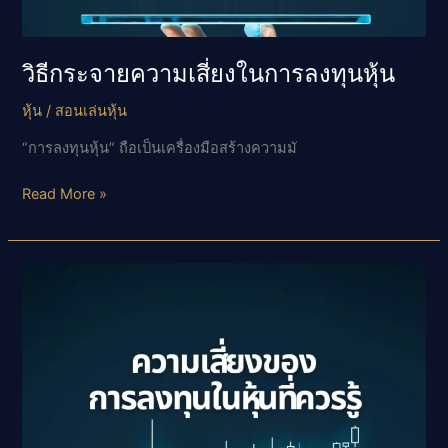
วิธีกระจายความเสี่ยงในการลงทุนหุ้น
หุ้น
/
สอนเล่นหุ้น
“การลงทุนหุ้น” ถือเป็นเครื่องมือสร้างความมั
วิธี
Read More »
กระจาย
ความ
เสี่ยง
ใน
การ
ลงทุน
หุ้น