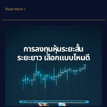
วิธี
Read More »
วางแผน
ลงทุน
หุ้น
อย่าง
ปลอดภัย
สำหรับ
มือ
ใหม่