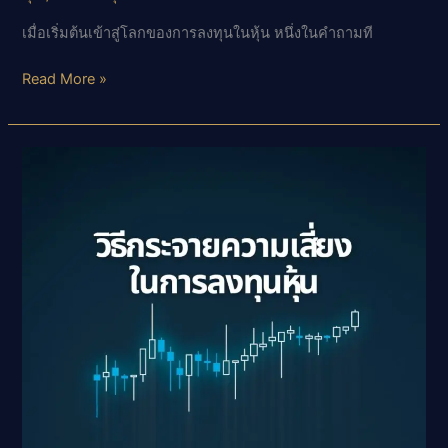
เมื่อเริ่มต้นเข้าสู่โลกของการลงทุนในหุ้น หนึ่งในคำถามที
การ
Read More »
จัด
พอร์ต
หุ้น
เบื้อง
ต้น