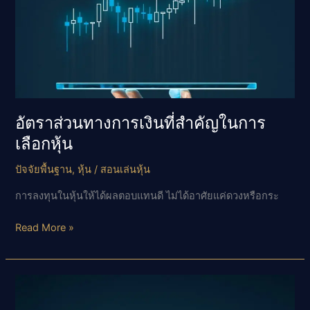
อัตราส่วนทางการเงินที่สำคัญในการ
เลือกหุ้น
ปัจจัยพื้นฐาน
,
หุ้น
/
สอนเล่นหุ้น
การลงทุนในหุ้นให้ได้ผลตอบแทนดี ไม่ได้อาศัยแค่ดวงหรือกระ
อัตราส่วน
Read More »
ทางการ
เงิน
ที่
สำคัญ
ใน